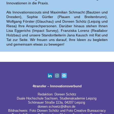
Innovationen in die Praxis.
Als Innovationsscouts sind Maximilian Schmacht (Bautzen und
Dresden), Sophie Gürtler (Plauen und Breitenbrunn),
Wolfgang Förster (Glauchau) und Doreen Schötz (Leipzig und
Riesa) Ihre Ansprechpersonen. Darüber hinaus stehen Ihnen
Lisa Eggerichs (Impact Survey), Franziska Lorenz (Reallabor
Holzbau) und unsere Standortleiterin Jana Kausch mit Rat und
Tat zur Seite. Wir freuen uns darauf, Ihre Ideen zu begleiten
und gemeinsam etwas zu bewegen!
4transfer – Innovationsverbund
Redaktion: Doreen Schötz
Duale Hochschule Sachsen, Studienakademie Leipzig
Schönauer Straße 113a, 04207 Leipzig
doreen.schoetz@dhsn.de
Bildnachweis: Foto Doreen Schötz und Foto Creative Bureaucracy